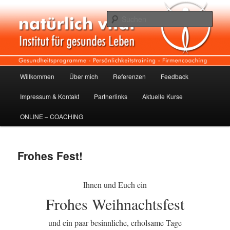
Zum
Institut für gesundes Leben
Inhalt
Such
wechseln
Natürlich vital
Hauptmenü
Willkommen
Über mich
Referenzen
Feedback
Impressum & Kontakt
Partnerlinks
Aktuelle Kurse
ONLINE – COACHING
Frohes Fest!
Ihnen und Euch ein
Frohes Weihnachtsfest
und ein paar besinnliche, erholsame Tage