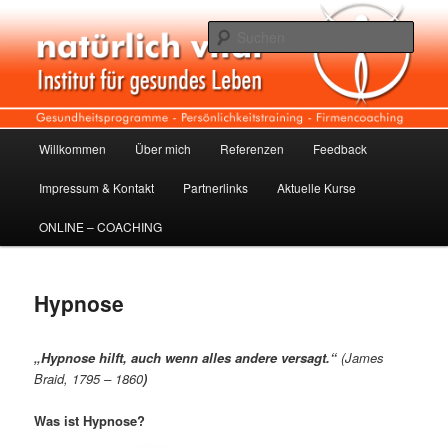
Zum
Institut für gesundes Leben
Inhalt
Such
wechseln
Natürlich vital
Hauptmenü
Willkommen
Über mich
Referenzen
Feedback
Impressum & Kontakt
Partnerlinks
Aktuelle Kurse
ONLINE – COACHING
Hypnose
„Hypnose hilft, auch wenn alles andere versagt.“
(James
Braid, 1795 – 1860
)
Was ist Hypnose?