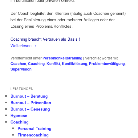
im beruflichen oder privaten Umfeld.
Der Coach begleitet den Klienten (häufig auch Coachee genannt)
bei der Realisierung eines oder mehrerer Anliegen oder der
Lösung eines Problems/Konfliktes.
Coaching braucht Vertrauen als Basis !
Weiterlesen
→
Veröffentlicht unter
Persönichkeitstraining
|
Verschlagwortet mit
Coachee
,
Coaching
,
Konflikt
,
Konfliktlösung
,
Problembewältigung
,
Supervision
LEISTUNGEN
Burnout – Beratung
Burnout – Prävention
Burnout – Genesung
Hypnose
Coaching
Personal Training
Firmencoaching