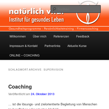
Zum
Zum
Institut für gesundes Leben
Inhalt
sekundären
Such
wechseln
Inhalt
wechseln
Natürlich vital
Hauptmenü
Willkommen
Über mich
Referenzen
Feedback
Impressum & Kontakt
Partnerlinks
Aktuelle Kurse
ONLINE – COACHING
SCHLAGWORT-ARCHIVE:
SUPERVISION
Coaching
Veröffentlicht am
24. Oktober 2013
… ist die lösungs- und zielorientierte Begleitung von Menschen