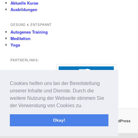
Aktuelle Kurse
Ausbildungen
GESUND & ENTSPANNT
Autogenes Training
Meditation
Yoga
PARTNERLINKS:
Cookies helfen uns bei der Bereitstellung
unserer Inhalte und Dienste. Durch die
www.fiedler-consulting.de
weitere Nutzung der Webseite stimmen Sie
der Verwendung von Cookies zu.
Okay!
Impressum/Datenschutz & Kontakt
Stolz präsentiert von WordPress