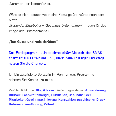
„Nummer“, ein Kostenfaktor.
Wäre es nicht besser, wenn eine Firma geführt würde nach dem
Motto:
„Gesunder Mitarbeiter = Gesundes Unternehmen“
– auch für das
Image des Unternehmens?
„Tue Gutes und rede darüber!“
Das Förderprogramm „Unternehmens
Wert
Mensch“ des BMAS,
finanziert aus Mitteln des ESF, bietet neue Lösungen und Wege,
nutzen Sie die Chance…
Ich bin autorisierte Beraterin im Rahmen o.g. Programms –
nehmen Sie Kontakt zu mir auf.
Veröffentlicht unter
Blog & News
|
Verschlagwortet mit
Abwanderung
,
Burnout
,
Fachkräftemangel
,
Fluktuation
,
Gesundheit der
Mitarbeiter
,
Gewinnmaximierung
,
Kennzahlen
,
psychischer Druck
,
Unternehmensführung
,
Zeitnot