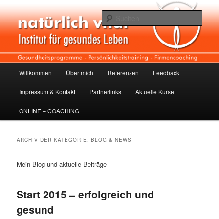
Zum
Zum
Institut für gesundes Leben
Inhalt
sekundären
Such
wechseln
Inhalt
wechseln
Natürlich vital
Hauptmenü
Willkommen
Über mich
Referenzen
Feedback
Impressum & Kontakt
Partnerlinks
Aktuelle Kurse
ONLINE – COACHING
ARCHIV DER KATEGORIE:
BLOG & NEWS
Mein Blog und aktuelle Beiträge
Start 2015 – erfolgreich und
gesund