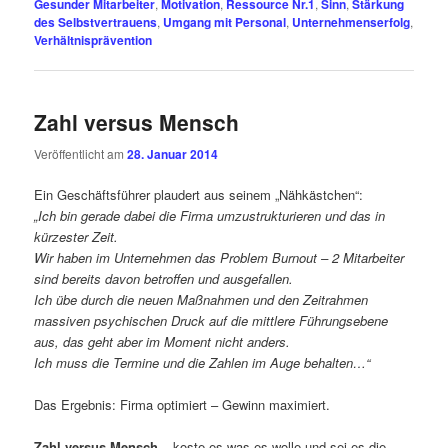
Gesunder Mitarbeiter
,
Motivation
,
Ressource Nr.1
,
Sinn
,
Stärkung
des Selbstvertrauens
,
Umgang mit Personal
,
Unternehmenserfolg
,
Verhältnisprävention
Zahl versus Mensch
Veröffentlicht am
28. Januar 2014
Ein Geschäftsführer plaudert aus seinem „Nähkästchen“:
„Ich bin gerade dabei die Firma umzustrukturieren und das in
kürzester Zeit.
Wir haben im Unternehmen das Problem Burnout – 2 Mitarbeiter
sind bereits davon betroffen und ausgefallen.
Ich übe durch die neuen Maßnahmen und den Zeitrahmen
massiven psychischen Druck auf die mittlere Führungsebene
aus, das geht aber im Moment nicht anders.
Ich muss die Termine und die Zahlen im Auge behalten…“
Das Ergebnis: Firma optimiert – Gewinn maximiert.
Zahl versus Mensch
– koste es was es wolle und sei es die