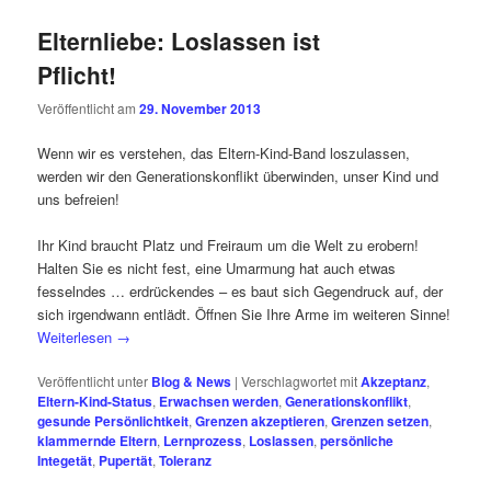
Elternliebe: Loslassen ist
Pflicht!
Veröffentlicht am
29. November 2013
Wenn wir es verstehen, das Eltern-Kind-Band loszulassen,
werden wir den Generationskonflikt überwinden, unser Kind und
uns befreien!
Ihr Kind braucht Platz und Freiraum um die Welt zu erobern!
Halten Sie es nicht fest, eine Umarmung hat auch etwas
fesselndes … erdrückendes – es baut sich Gegendruck auf, der
sich irgendwann entlädt. Öffnen Sie Ihre Arme im weiteren Sinne!
Weiterlesen
→
Veröffentlicht unter
Blog & News
|
Verschlagwortet mit
Akzeptanz
,
Eltern-Kind-Status
,
Erwachsen werden
,
Generationskonflikt
,
gesunde Persönlichtkeit
,
Grenzen akzeptieren
,
Grenzen setzen
,
klammernde Eltern
,
Lernprozess
,
Loslassen
,
persönliche
Integetät
,
Pupertät
,
Toleranz